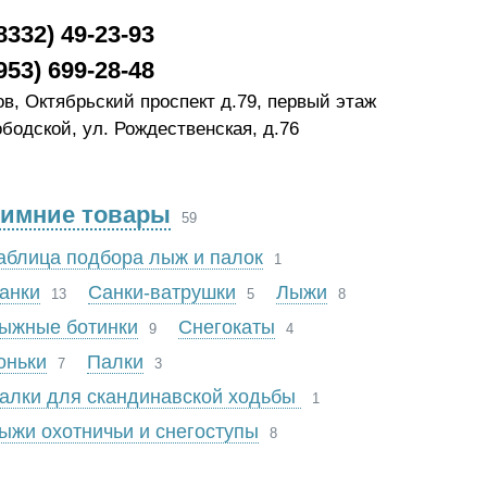
8332) 49-23-93
953) 699-28-48
ов, Октябрьский проспект д.79, первый этаж
ободской, ул. Рождественская, д.76
имние товары
59
аблица подбора лыж и палок
1
анки
Санки-ватрушки
Лыжи
13
5
8
ыжные ботинки
Снегокаты
9
4
оньки
Палки
7
3
алки для скандинавской ходьбы
1
ыжи охотничьи и снегоступы
8