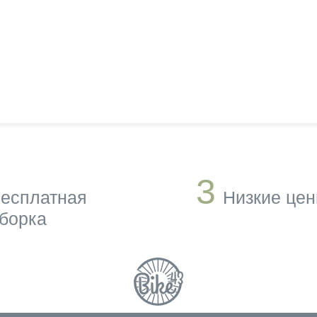
3
есплатная
Низкие це
борка