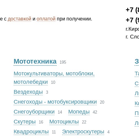
+7 (
е с
доставкой
и
оплатой
при получении.
+7 (
г.Кир
г. Сл
Мототехника
З
195
Мотокультиваторы, мотоблоки,
Т
мотолебедки
10
С
Вездеходы
3
Л
Снегоходы - мотобуксировщики
20
К
Снегоуборщики
Мопеды
14
42
П
Скутеры
Мотоциклы
16
22
Л
Квадроциклы
Электроскутеры
11
4